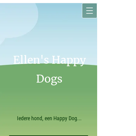
Ellen's Happy
Dogs
Iedere hond, een Happy Dog...