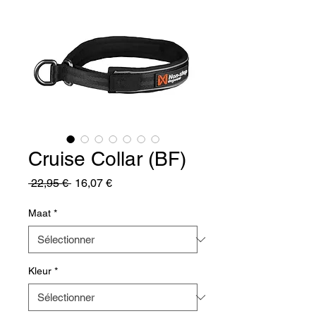
Cruise Collar (BF)
Prix
Prix
 22,95 € 
16,07 €
original
promotionnel
Maat
*
Kleur
*