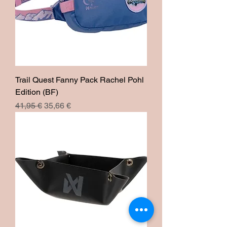
Trail Quest Fanny Pack Rachel Pohl
Edition (BF)
Prix original
Prix promotionnel
41,95 €
35,66 €