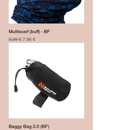
Multiscarf (buff) - BF
Prix original
Prix promotionnel
9,95 €
7,96 €
Baggy Bag 2.0 (BF)