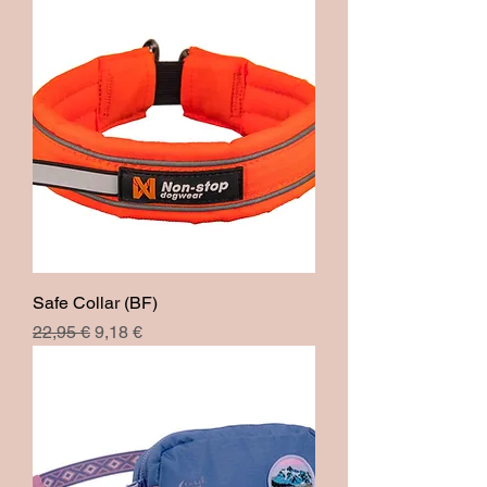
Safe Collar (BF)
Prix original
Prix promotionnel
22,95 €
9,18 €