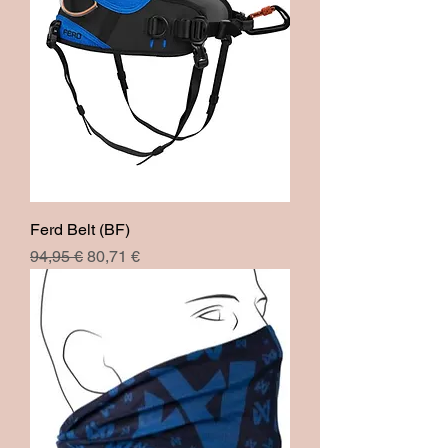
Ferd Belt (BF)
Prix original
Prix promotionnel
94,95 €
80,71 €