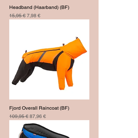
Headband (Haarband) (BF)
Prix original
Prix promotionnel
15,95 €
7,98 €
Fjord Overall Raincoat (BF)
Prix original
Prix promotionnel
109,95 €
87,96 €