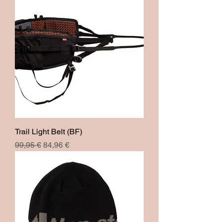
Trail Light Belt (BF)
Prix original
Prix promotionnel
99,95 €
84,96 €