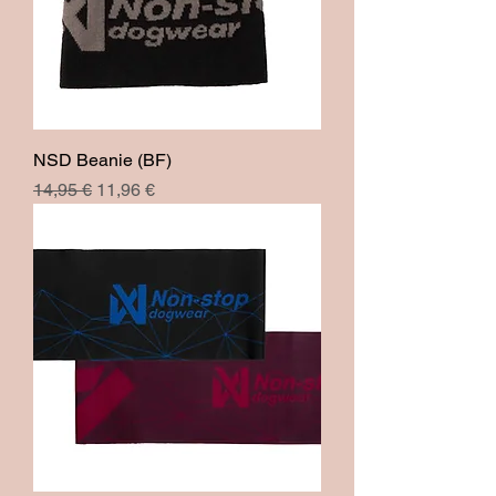
NSD Beanie (BF)
Prix original
Prix promotionnel
14,95 €
11,96 €