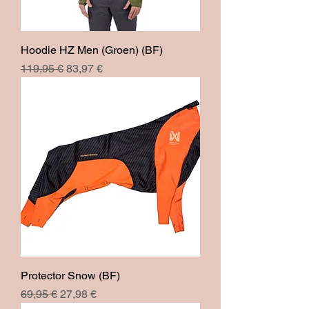
Hoodie HZ Men (Groen) (BF)
Prix original
Prix promotionnel
119,95 €
83,97 €
Protector Snow (BF)
Prix original
Prix promotionnel
69,95 €
27,98 €