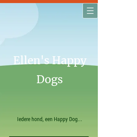
Ellen's Happy
Dogs
Iedere hond, een Happy Dog...