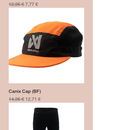
Prix original
Prix promotionnel
12,95 €
7,77 €
Canix Cap (BF)
Prix original
Prix promotionnel
14,95 €
12,71 €