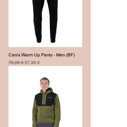
Canix Warm Up Pants - Men (BF)
Prix original
Prix promotionnel
79,95 €
67,96 €