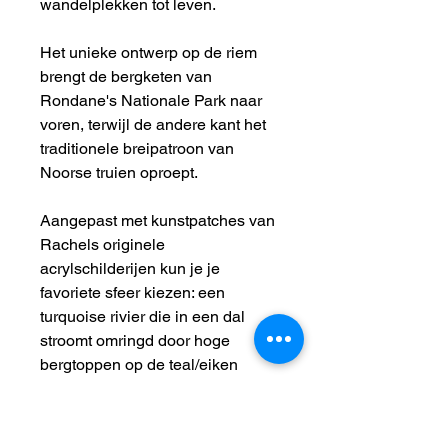
wandelplekken tot leven.
Het unieke ontwerp op de riem
brengt de bergketen van
Rondane's Nationale Park naar
voren, terwijl de andere kant het
traditionele breipatroon van
Noorse truien oproept.
Aangepast met kunstpatches van
Rachels originele
acrylschilderijen kun je je
favoriete sfeer kiezen: een
turquoise rivier die in een dal
stroomt omringd door hoge
bergtoppen op de teal/eiken
versie, of de roze gloed over
meren en bergen die doet denken
aan de unieke lichtshows van