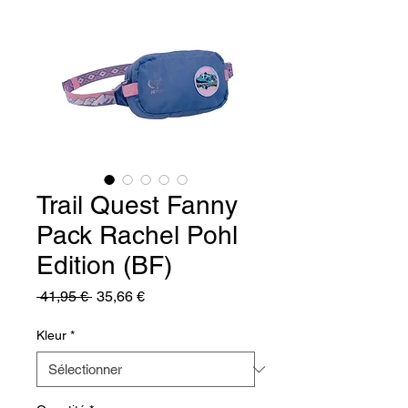
Trail Quest Fanny
Pack Rachel Pohl
Edition (BF)
Prix
Prix
 41,95 € 
35,66 €
original
promotionnel
Kleur
*