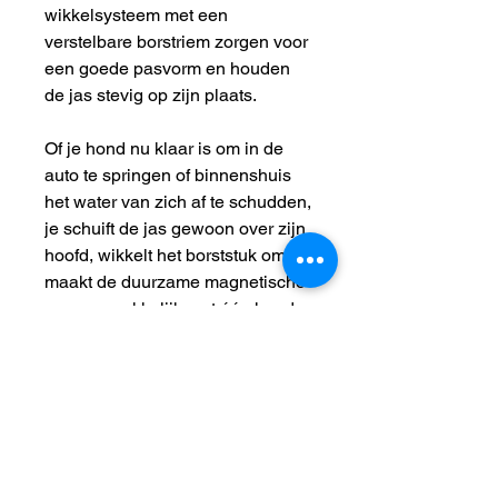
wikkelsysteem met een
verstelbare borstriem zorgen voor
een goede pasvorm en houden
de jas stevig op zijn plaats.
Of je hond nu klaar is om in de
auto te springen of binnenshuis
het water van zich af te schudden,
je schuift de jas gewoon over zijn
hoofd, wikkelt het borststuk om en
maakt de duurzame magnetische
gesp gemakkelijk met één hand
vast.
Kleur:
Sand (zand)
Maten:
27: ruglengte: 25 - 29 cm