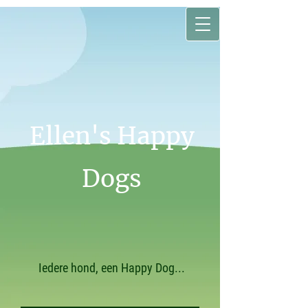
Ellen's Happy
Dogs
Iedere hond, een Happy Dog...