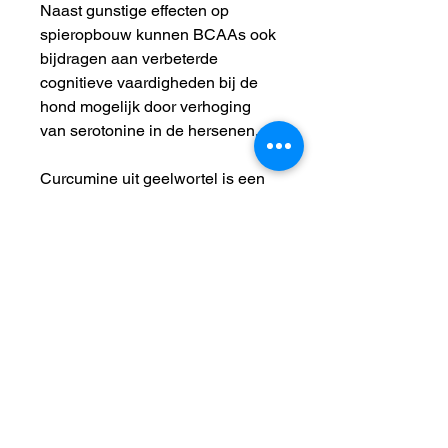
Naast gunstige effecten op
spieropbouw kunnen BCAAs ook
bijdragen aan verbeterde
cognitieve vaardigheden bij de
hond mogelijk door verhoging
van serotonine in de hersenen.
Curcumine uit geelwortel is een
sterke antioxidant en heeft
ontstekingsremmende werking.
Curcumine beschermt zo tegen
gewricht-schade, spierschade en
ondersteunt zo de herstellende
werking en de spieropbouw van
de powerbonbons.
Dit alles levert uiteindelijk een
bijdrage aan betere prestaties
speciaal bij actieve werkhonden,