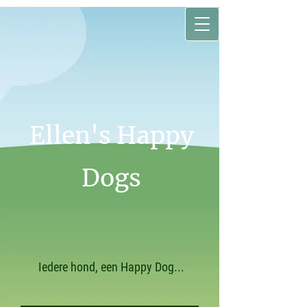
Ellen's Happy
Dogs
Iedere hond, een Happy Dog...