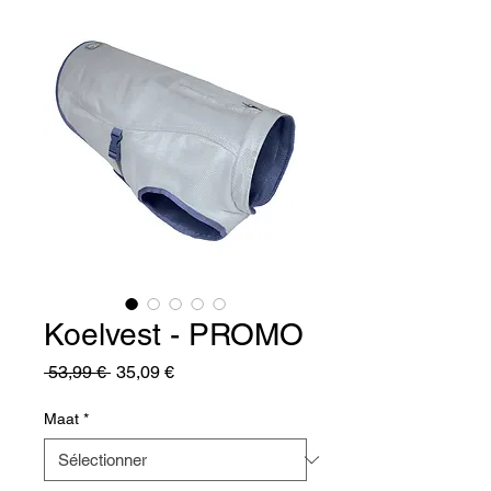
Koelvest - PROMO
Prix
Prix
 53,99 € 
35,09 €
original
promotionnel
Maat
*