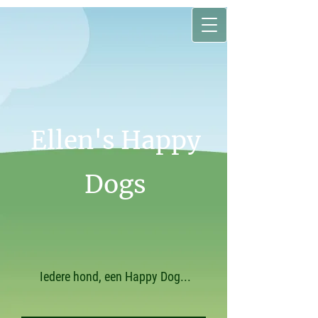
Ellen's Happy
Dogs
Iedere hond, een Happy Dog...