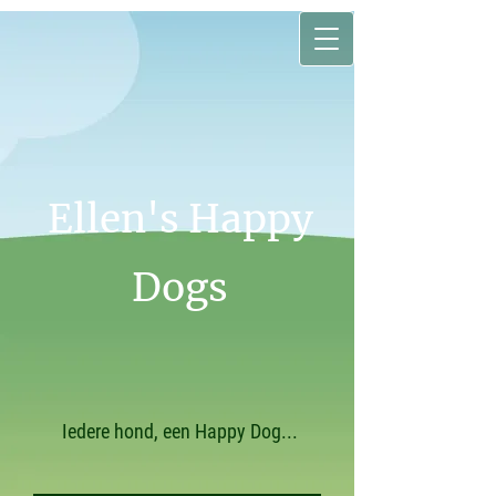
Ellen's Happy
Dogs
Iedere hond, een Happy Dog...