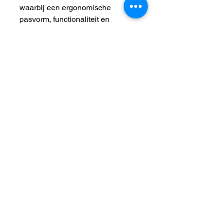
waarbij een ergonomische
pasvorm, functionaliteit en
ademend vermogen centraal
staan. Deze kleding is ontwikkeld
met unieke eigenschappen
speciaal voor een actief leven
met honden.
CaniX twin shorts hebben een
specifieke herensnit met een
slanke pasvorm.
Deze shorts zijn verkrijgbaar in
de kleur zwart/grijs, in de maten
XS-XL.
Maten:
XSmall
Small