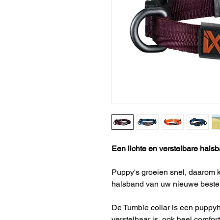
Een lichte en verstelbare hals
Puppy's groeien snel, daarom k
halsband van uw nieuwe beste v
De Tumble collar is een puppyh
verstelbaar is, ook heel comfor