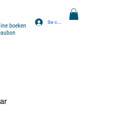
Se connecter
line boeken
eaubon
ar