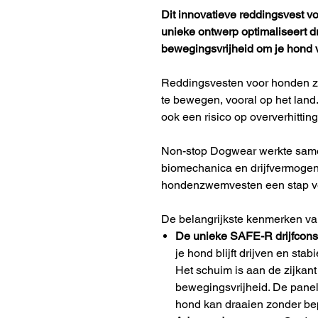
Dit innovatieve reddingsvest v
unieke ontwerp optimaliseert dri
bewegingsvrijheid om je hond ve
Reddingsvesten voor honden zi
te bewegen, vooral op het lan
ook een risico op oververhitting
Non-stop Dogwear werkte same
biomechanica en drijfvermogen
hondenzwemvesten een stap ve
De belangrijkste kenmerken van
De unieke SAFE-R drijfconst
je hond blijft drijven en stabi
Het schuim is aan de zijkant
bewegingsvrijheid. De panel
hond kan draaien zonder bep