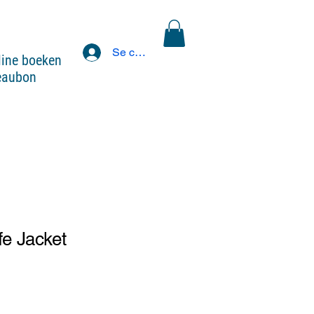
Se connecter
line boeken
eaubon
fe Jacket