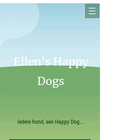
Ellen's Happy
Dogs
Iedere hond, een Happy Dog...