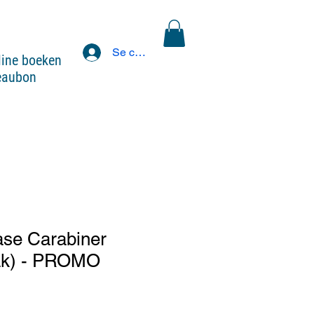
Se connecter
line boeken
eaubon
ase Carabiner
ak) - PROMO
x
motionnel