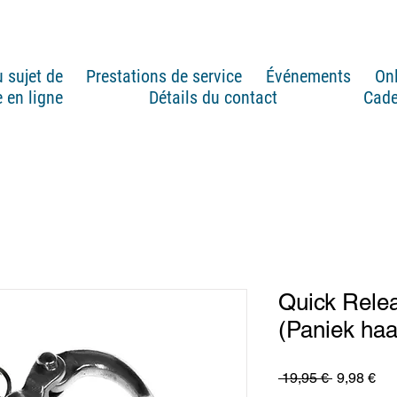
 sujet de
Prestations de service
Événements
On
 en ligne
Détails du contact
Cad
Quick Rele
(Paniek ha
Prix
Pri
 19,95 € 
9,98 €
original
pro