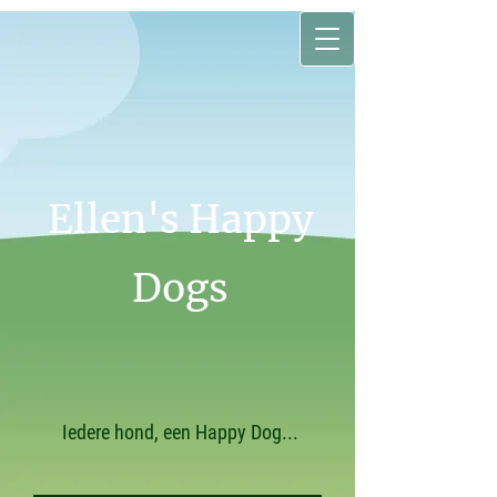
Ellen's Happy
Dogs
Iedere hond, een Happy Dog...