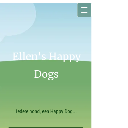
Ellen's Happy
Dogs
Iedere hond, een Happy Dog...