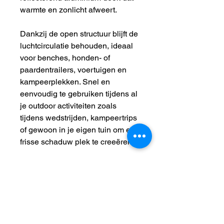
warmte en zonlicht afweert.
Dankzij de open structuur blijft de
luchtcirculatie behouden, ideaal
voor benches, honden- of
paardentrailers, voertuigen en
kampeerplekken. Snel en
eenvoudig te gebruiken tijdens al
je outdoor activiteiten zoals
tijdens wedstrijden, kampeertrips
of gewoon in je eigen tuin om een
frisse schaduw plek te creeëren.
Product info:
Reflecteert hitte en zonlicht en
zorgt hierdoor voor verkoeling
Open geweven structuur voor
continue ventilatie