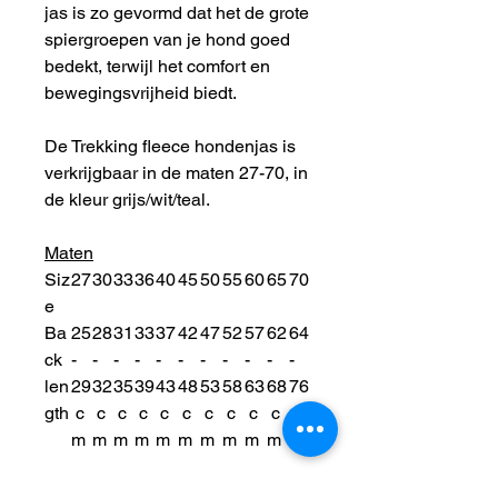
jas is zo gevormd dat het de grote
spiergroepen van je hond goed
bedekt, terwijl het comfort en
bewegingsvrijheid biedt.
De Trekking fleece hondenjas is
verkrijgbaar in de maten 27-70, in
de kleur grijs/wit/teal.
Maten
Siz
27
30
33
36
40
45
50
55
60
65
70
e
Ba
25
28
31
33
37
42
47
52
57
62
64
ck
-
-
-
-
-
-
-
-
-
-
-
len
29
32
35
39
43
48
53
58
63
68
76
gth
c
c
c
c
c
c
c
c
c
c
c
m
m
m
m
m
m
m
m
m
m
m