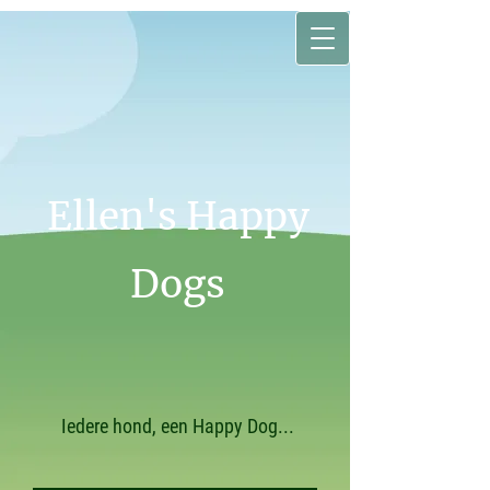
Ellen's Happy
Dogs
Iedere hond, een Happy Dog...