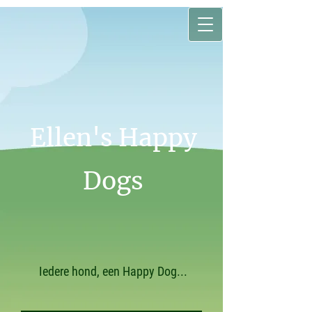
Ellen's Happy
Dogs
Iedere hond, een Happy Dog...