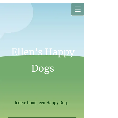
Ellen's Happy
Dogs
Iedere hond, een Happy Dog...