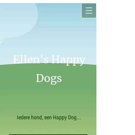
Ellen's Happy
Dogs
Iedere hond, een Happy Dog...