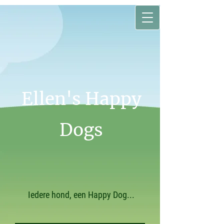
Ellen's Happy
Dogs
Iedere hond, een Happy Dog...