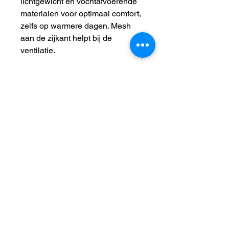
lichtgewicht en vochtafvoerende
materialen voor optimaal comfort,
zelfs op warmere dagen. Mesh
aan de zijkant helpt bij de
ventilatie.
De CaniX cap heeft een zachte
klikverstelling in plaats van de
klassieke plastic sluiting.
De pet heeft een reflecterend logo
aan de voorkant.
De CaniX cap is verkrijgbaar in
één maat, in de kleur
zwart/oranje.
Ellen's Happy Dogs *
+32 479 822 402
*