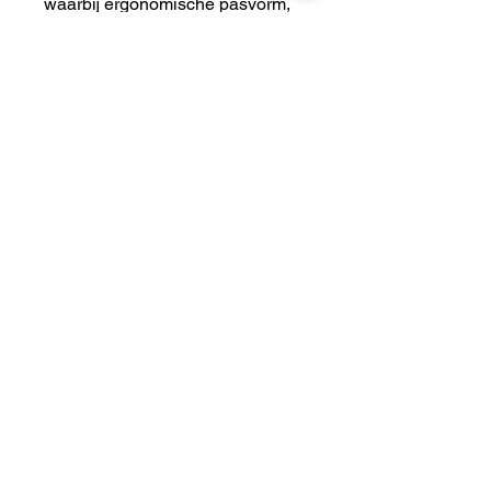
waarbij ergonomische pasvorm,
functionaliteit en ademend
vermogen centraal staan. Deze
kleding is ontwikkeld met unieke
eigenschappen speciaal voor een
actief leven met honden.
Kleur:
Zwart
Maten:
XS
Small
Medium
Large
XLarge
XXLarge
Wasinstructies