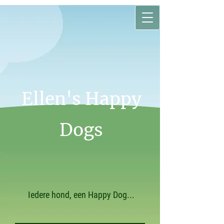
Ellen's Happy
Dogs
Iedere hond, een Happy Dog...