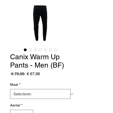
Canix Warm Up
Pants - Men (BF)
Normale
Verkoopprijs
 € 79,95 
€ 67,96
prijs
Maat
*
Aantal
*