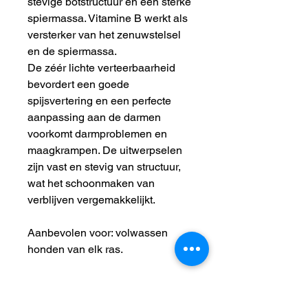
stevige botstructuur en een sterke
spiermassa. Vitamine B werkt als
versterker van het zenuwstelsel
en de spiermassa.
De zéér lichte verteerbaarheid
bevordert een goede
spijsvertering en een perfecte
aanpassing aan de darmen
voorkomt darmproblemen en
maagkrampen. De uitwerpselen
zijn vast en stevig van structuur,
wat het schoonmaken van
verblijven vergemakkelijkt.
Aanbevolen voor: volwassen
honden van elk ras.
Het eiwit/vet gehalte is hoger dan
gemiddeld, waardoor het product