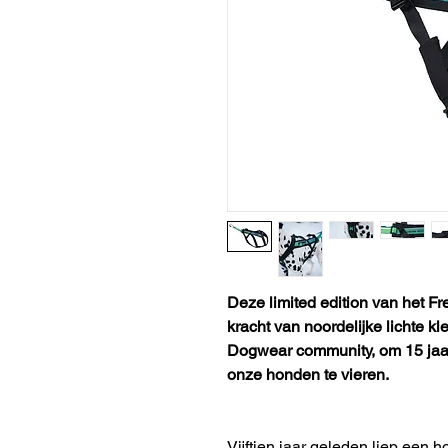
Deze limited edition van het F
kracht van noordelijke lichte 
Dogwear community, om 15 jaar
onze honden te vieren.
Vijftien jaar geleden liep een 