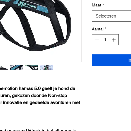
Maat
*
Selecteren
Aantal
*
I
reemotion harnas 5.0 geeft je hond de
kleuren, gekozen door de Non-stop
 innovatie en gedeelde avonturen met
hond genaamd Hårek in het allereerste