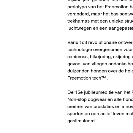
prototype van het Freemotion ha
veranderd, maar het basisontwe
trekharnas met een unieke stru
luchtwegen en een aangepaste
Vanuit dit revolutionaire ontw
technologie overgenomen voor 
canicross, bikejoring, skijorin
gevoel van vliegen ondanks het
duizenden honden over de hele
Freemotion tech™ .
De 15e jubileumeditie van het 
Non-stop dogwear en alle honde
creëren van prestaties en innov
sporten en een actief leven m
gestimuleerd.