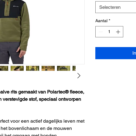
Selecteren
Aantal
*
I
lve rits gemaakt van Polartec® fleece,
 verstevigde stof, speciaal ontworpen
ect voor een actief dagelijks leven met
er het bovenlichaam en de mouwen
 bij het omgaan met honden.