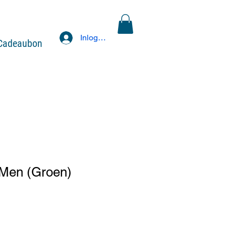
Inloggen
Cadeaubon
Men (Groen)