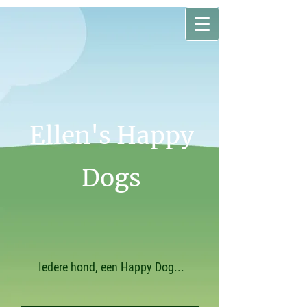
Ellen's Happy
Dogs
Iedere hond, een Happy Dog...