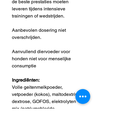
de beste prestaties moeten
leveren tijdens intensieve
trainingen of wedstrijden.
Aanbevolen dosering niet
overschrijden.
Aanvullend diervoeder voor
honden niet voor menselijke
consumptie
Ingrediënten:
Volle geitenmelkpoeder,
vetpoeder (kokos), maltodextrine,
dextrose, GOFOS, elektrolyten
mix (natriumchloride,
kaliumchloride,
calciumcarbonaat, natriumcitraat,
glycine, magnesiumsulfaat,