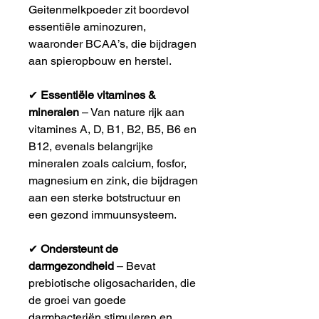
Geitenmelkpoeder zit boordevol
essentiële aminozuren,
waaronder BCAA’s, die bijdragen
aan spieropbouw en herstel.
✔
Essentiële vitamines &
mineralen
– Van nature rijk aan
vitamines A, D, B1, B2, B5, B6 en
B12, evenals belangrijke
mineralen zoals calcium, fosfor,
magnesium en zink, die bijdragen
aan een sterke botstructuur en
een gezond immuunsysteem.
✔
Ondersteunt de
darmgezondheid
– Bevat
prebiotische oligosachariden, die
de groei van goede
darmbacteriën stimuleren en