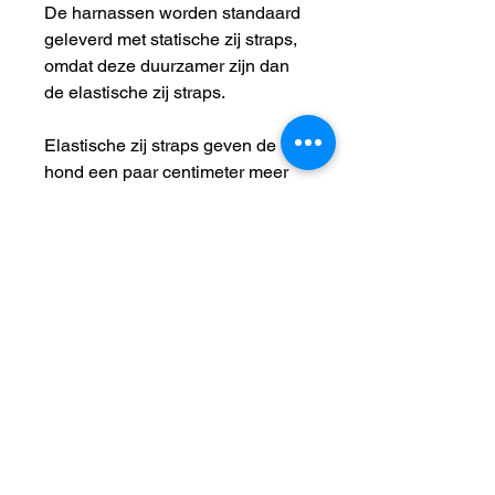
De harnassen worden standaard
geleverd met statische zij straps,
omdat deze duurzamer zijn dan
de elastische zij straps.
Elastische zij straps geven de
hond een paar centimeter meer
voor elke pas. Daarom geven
atleten die aan canicross en
skijoring doen de voorkeur aan
elastische zijriemen. De
elastische riemen zijn niet zo
duurzaam als de statische riemen
en zijn voor wedstrijdgebruik.
Keuze:
Statische (vaste)
Elastische