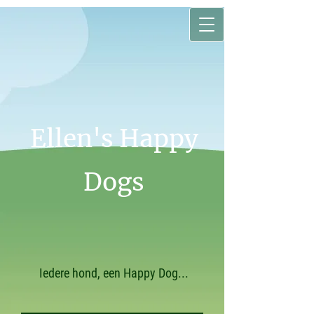
Ellen's Happy
Dogs
Iedere hond, een Happy Dog...