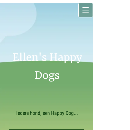
Ellen's Happy
Dogs
Iedere hond, een Happy Dog...