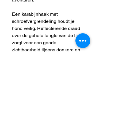
Een karabijnhaak met
schroefvergrendeling houdt je
hond veilig. Reflecterende draad
over de gehele lengte van de lijn
zorgt voor een goede
zichtbaarheid tijdens donkere en
bewolkte dagen.
* Deze lijn kan niet worden
gebruikt worden om te klimmen.
Lengte:
1m80
Wasinstructies:
Enkel handwas, niet in de
droogkast