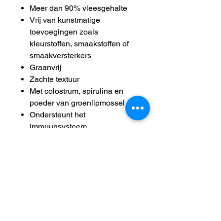
Meer dan 90% vleesgehalte
Vrij van kunstmatige
toevoegingen zoals
kleurstoffen, smaakstoffen of
smaakversterkers
Graanvrij
Zachte textuur
Met colostrum, spirulina en
poeder van groenlipmossel
Ondersteunt het
immuunsysteem
Voor het herstel van huid en
vacht
Voor gezonde gewrichten
Handig formaat
Geproduceerd in Duitsland
Samenstelling: