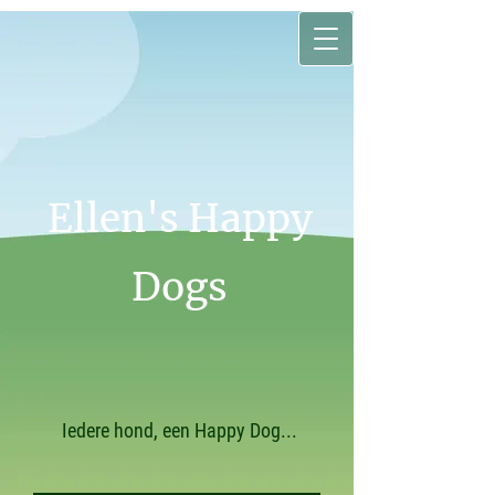
Ellen's Happy
Dogs
Iedere hond, een Happy Dog...