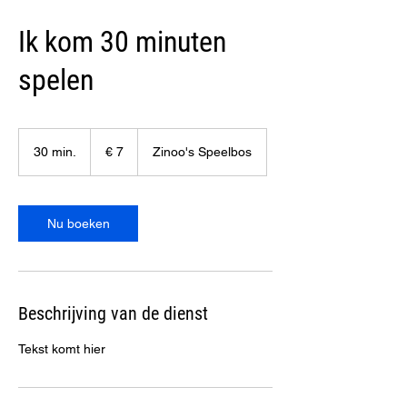
Ik kom 30 minuten
spelen
7
euro
30 min.
3
€ 7
Zinoo's Speelbos
0
m
i
n
Nu boeken
.
Beschrijving van de dienst
Tekst komt hier