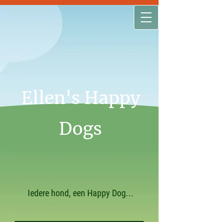
Ellen's Happy
Dogs
Iedere hond, een Happy Dog...