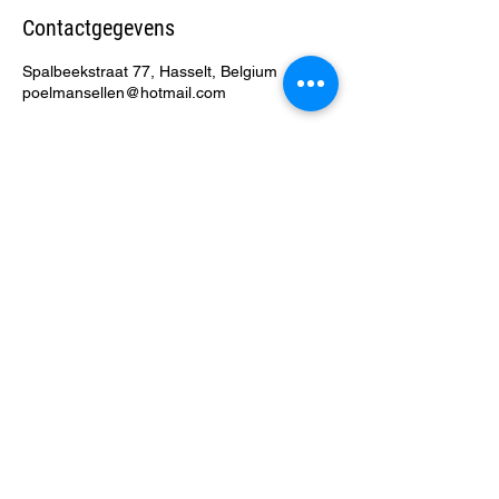
Contactgegevens
Spalbeekstraat 77, Hasselt, Belgium
poelmansellen@hotmail.com
Ellen's Happy Dogs *
+32 479 822 402
*
poelmansellen@hotmail.com
* BTW nr BE
0692.987.103
* IBAN BE04
0689 5027 0631
*
Algemene Voorwaarden