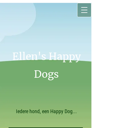
Ellen's Happy
Dogs
Iedere hond, een Happy Dog...