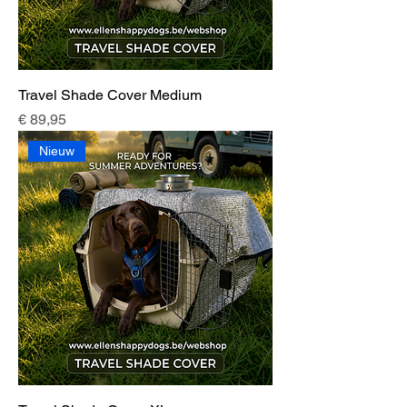
Travel Shade Cover Medium
Prijs
€ 89,95
Nieuw