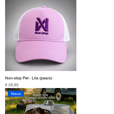
Non-stop Pet - Lila (paars)
Prijs
€ 29,95
Nieuw