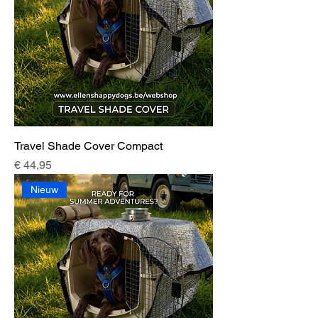
Travel Shade Cover Compact
Prijs
€ 44,95
Nieuw