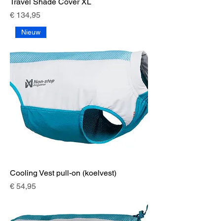
Travel Shade Cover XL
Prijs
€ 134,95
Nieuw
Cooling Vest pull-on (koelvest)
Prijs
€ 54,95