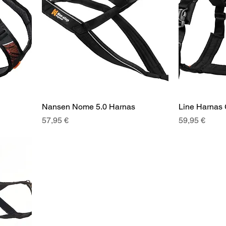
Nansen Nome 5.0 Harnas
Line Harnas 
Prix
Prix
57,95 €
59,95 €