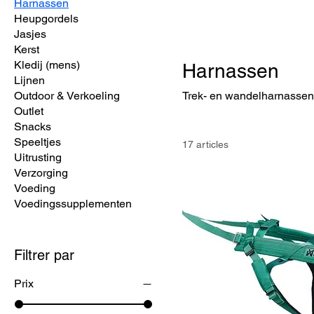
Harnassen
Heupgordels
Jasjes
Kerst
Kledij (mens)
Harnassen
Lijnen
Outdoor & Verkoeling
Trek- en wandelharnassen
Outlet
Snacks
Speeltjes
17 articles
Uitrusting
Verzorging
Voeding
Voedingssupplementen
Filtrer par
Prix