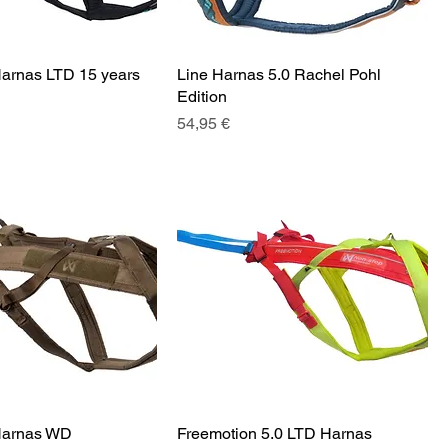
arnas LTD 15 years
Line Harnas 5.0 Rachel Pohl
Edition
Prix
54,95 €
Harnas WD
Freemotion 5.0 LTD Harnas