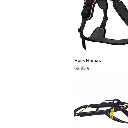
Rock Harnas
Prix
69,95 €