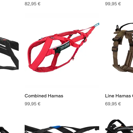
Prix
Prix
82,95 €
99,95 €
Combined Harnas
Line Harnas
Prix
Prix
99,95 €
69,95 €