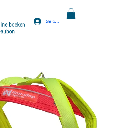
Se connecter
line boeken
eaubon