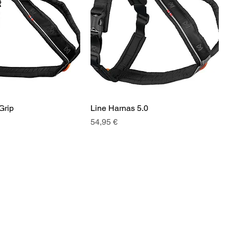
Grip
Line Harnas 5.0
Prix
54,95 €