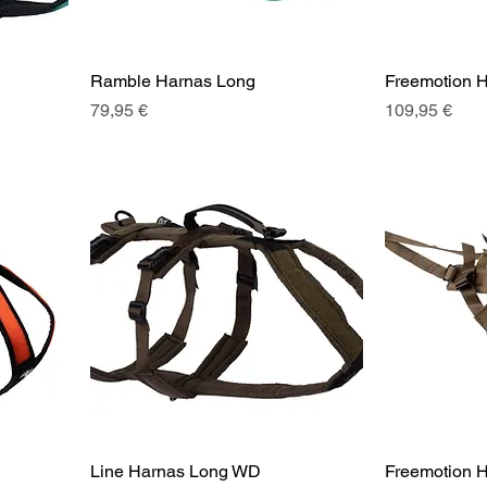
Ramble Harnas Long
Freemotion H
Prix
Prix
79,95 €
109,95 €
Line Harnas Long WD
Freemotion 