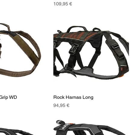
Prix
109,95 €
 Grip WD
Rock Harnas Long
Prix
94,95 €