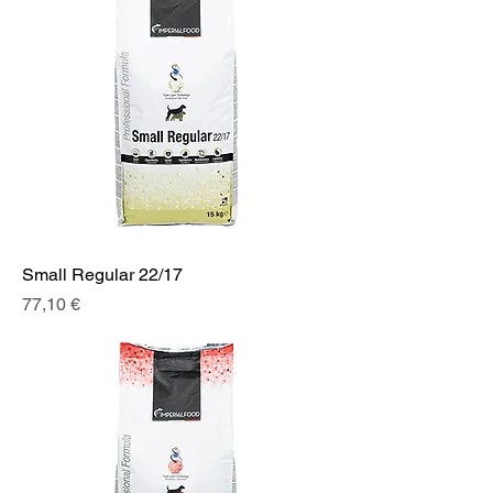
Small Regular 22/17
Prix
77,10 €