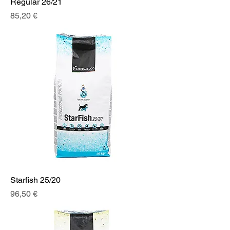
Regular 26/21
Prix
85,20 €
Starfish 25/20
Prix
96,50 €