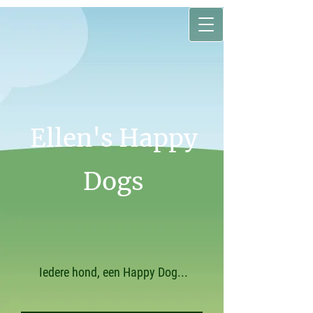
Ellen's Happy
Dogs
Iedere hond, een Happy Dog...