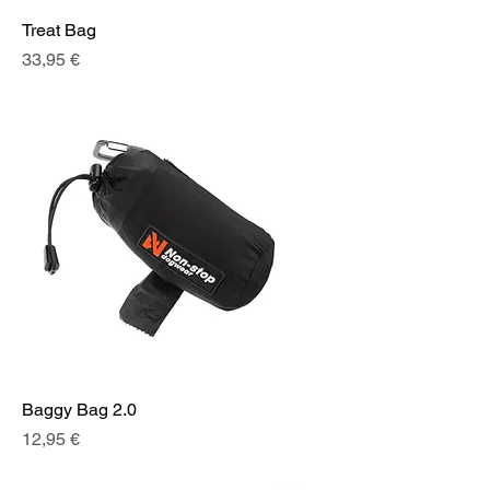
Treat Bag
Prix
33,95 €
Baggy Bag 2.0
Prix
12,95 €