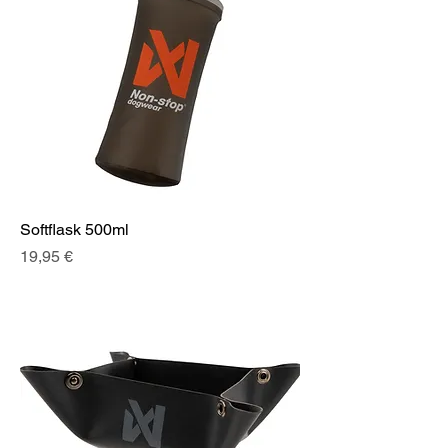
Softflask 500ml
Prix
19,95 €