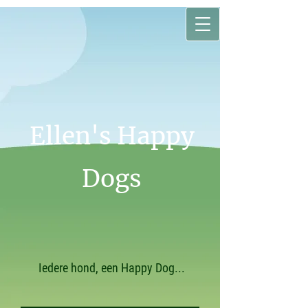
Ellen's Happy
Dogs
Iedere hond, een Happy Dog...